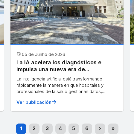
history
05 de Junho de 2026
La IA acelera los diagnósticos e
impulsa una nueva era de...
La inteligencia artificial está transformando
rápidamente la manera en que hospitales y
profesionales de la salud gestionan datos,...
arrow_forward
Ver publicación
(current)
1
2
3
4
5
6
›
»