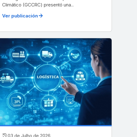
Climático (GCCRC) presentó una...
arrow_forward
Ver publicación
history
03 de Julho de 2026