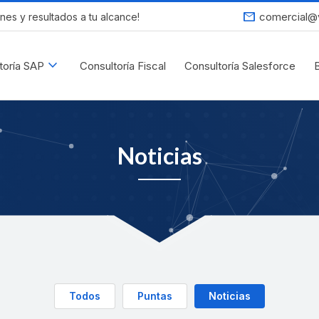
mail
comercial@
nes y resultados a tu alcance!
expand_more
toría SAP
Consultoría Fiscal
Consultoría Salesforce
Noticias
Todos
Puntas
Noticias