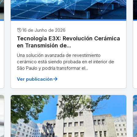
history
16 de Junho de 2026
Tecnología E3X: Revolución Cerámica
en Transmisión de...
Una solución avanzada de revestimiento
cerámico está siendo probada en el interior de
São Paulo y podría transformar el...
arrow_forward
Ver publicación