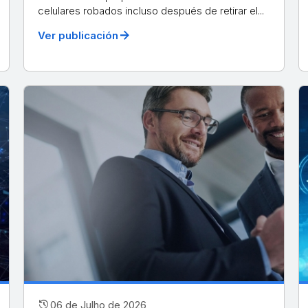
celulares robados incluso después de retirar el...
arrow_forward
Ver publicación
history
06 de Julho de 2026