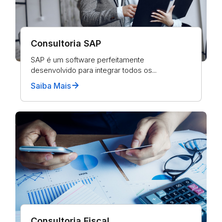
Consultoria SAP
SAP é um software perfeitamente
desenvolvido para integrar todos os...
arrow_forward
Saiba Mais
Consultoria Fiscal