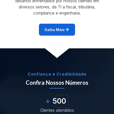
desafios enfrentados por nossos clientes em
diversos setores, da TI a fiscal, tributária,
compliance e engenharia.
arrow_forward
Saiba Mais
Confiança e Credibilidade
Confira Nossos Números
+
500
Clientes atendidos