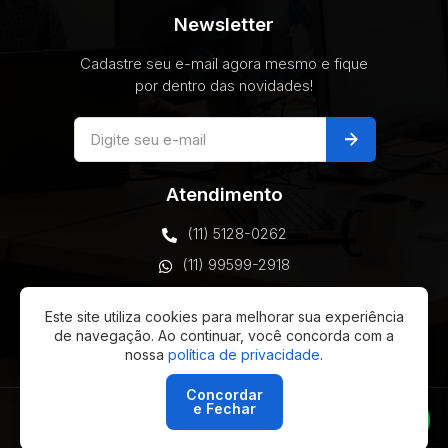
Newsletter
Cadastre seu e-mail agora mesmo e fique
por dentro das novidades!
arrow_forward
Atendimento
(11) 5128-0262
(11) 99599-2918
comercial@vottax.com
Este site utiliza cookies para melhorar sua experiência
de navegação. Ao continuar, você concorda com a
São Paulo, Brasil
nossa
política de privacidade
.
Concordar
e Fechar
© 2026 Vottax Technology - Todos os direitos reservados