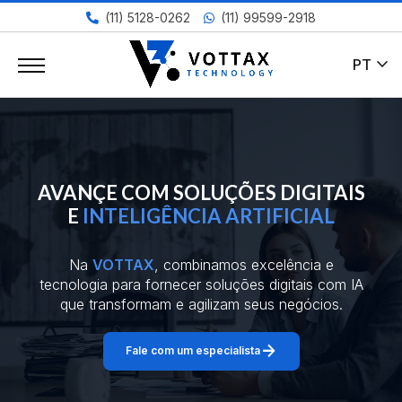
(11) 5128-0262
(11) 99599-2918
expand_more
PT
AVANÇE COM SOLUÇÕES DIGITAIS
E
INTELIGÊNCIA ARTIFICIAL
Na
VOTTAX
, combinamos excelência e
tecnologia para fornecer soluções digitais com IA
que transformam e agilizam seus negócios.
arrow_forward
Fale com um especialista