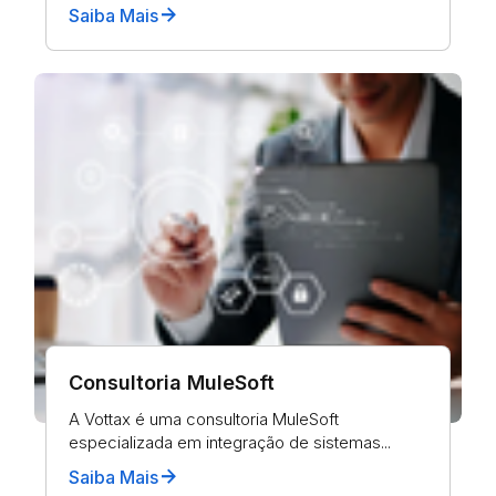
arrow_forward
Saiba Mais
Consultoria MuleSoft
A Vottax é uma consultoria MuleSoft
especializada em integração de sistemas...
arrow_forward
Saiba Mais