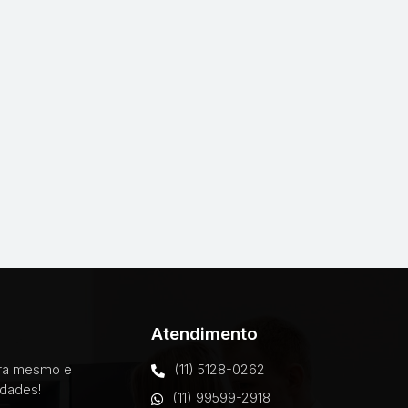
Atendimento
ora mesmo e
(11) 5128-0262
idades!
(11) 99599-2918