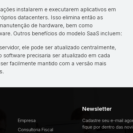
zações instalarem e executarem aplicativos em
prios datacenters. Isso elimina então as
e manutenção de hardware, bem como
tware. Outros benefícios do modelo SaaS incluem:
ervidor, ele pode ser atualizado centralmente,
 o software precisaria ser atualizado em cada
 ser facilmente mantido com a versão mais
s.
Newsletter
Empresa
Cadastre seu e-mail ag
fique por dentro das nov
Consultoria Fiscal