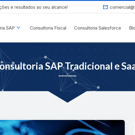
mail
comercial@
ções e resultados ao seu alcance!
expand_more
ria SAP
Consultoria Fiscal
Consultoria Salesforce
Bl
onsultoria SAP Tradicional e Sa