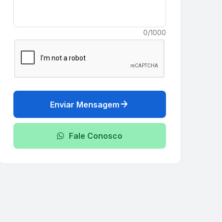
0/1000
arrow_forward
Enviar Mensagem
Fale Conosco