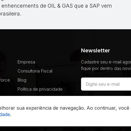
e enhencements de OIL & GAS que a SAP vem
asileira.
Newsletter
Empresa
Cadastre seu e-mail ag
fique por dentro das nov
Consultoria Fiscal
force
Blog
Política de privacidade
 melhorar sua experiência de navegação. Ao continuar, voc
idade
.
ax Technology - Todos os direitos reservados - Desenvolvimento