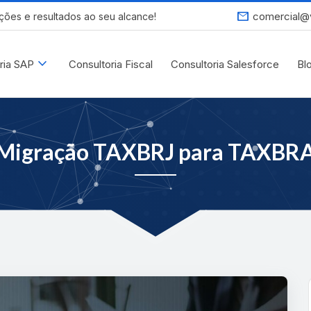
mail
comercial@
ções e resultados ao seu alcance!
expand_more
ria SAP
Consultoria Fiscal
Consultoria Salesforce
Bl
Migração TAXBRJ para TAXBR