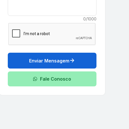
0/1000
arrow_forward
Enviar Mensagem
Fale Conosco