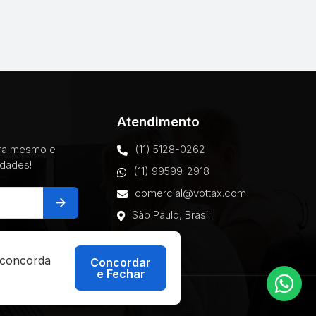
Atendimento
ora mesmo e
(11) 5128-0262
idades!
(11) 99599-2918
comercial@vottax.com
arrow_forward
São Paulo, Brasil
ê concorda
Concordar
e Fechar
:
Ellos Design