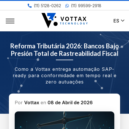
(11) 5128-0262
(11) 99599-2918
expand_more
ES
Reforma Tributária 2026: Bancos Bajo
Presión Total de Rastreabilidad Fiscal
Como a Vottax entrega automação SAP-
ready para conformidade em tempo real e
zero autuações
Por
Vottax
en
08 de Abril de 2026