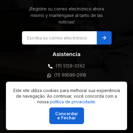
¡Registre su correo electrónico ahora
mismo y manténgase al tanto de las
noticias!
arrow_forward
Asistencia
(11) 5128-0262
(11) 99599-2918
comercial@vottax.com
Este site utiliza cookies para melhorar sua experiência
São Paulo, Brasil
de navegação. Ao continuar, você concorda com a
nossa
política de privacidade
.
Concordar
e Fechar
© 2026 Vottax Technology - Todos los derechos
reservados - Desarrollo:
Ellos Design