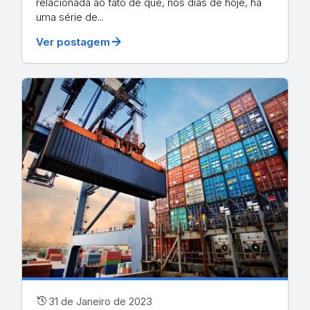
relacionada ao fato de que, nos dias de hoje, há
uma série de...
arrow_forward
Ver postagem
history
31 de Janeiro de 2023