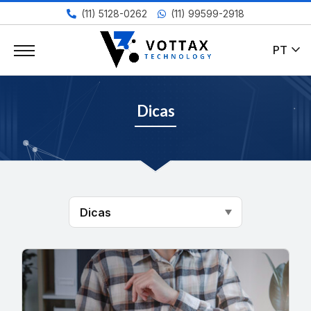
(11) 5128-0262
(11) 99599-2918
expand_more
PT
Dicas