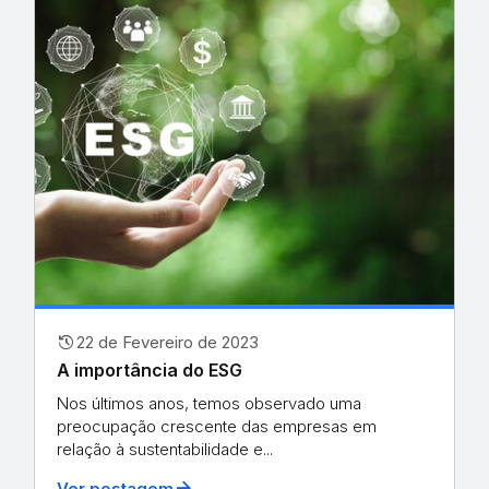
history
22 de Fevereiro de 2023
A importância do ESG
Nos últimos anos, temos observado uma
preocupação crescente das empresas em
relação à sustentabilidade e...
arrow_forward
Ver postagem