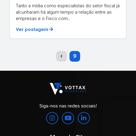
Tanto a mídia como especialistas do setor fiscal já
alcunharam há algum tempo a relação entre as
empresas e o Fisco com...
arrow_forward
Ver postagem
(current)
‹
9
Siga-nos nas redes sociais!