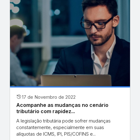
history
17 de Novembro de 2022
Acompanhe as mudanças no cenário
tributário com rapidez...
A legislação tributária pode sofrer mudanças
constantemente, especialmente em suas
alíquotas de ICMS, IPI, PIS/COFINS e...