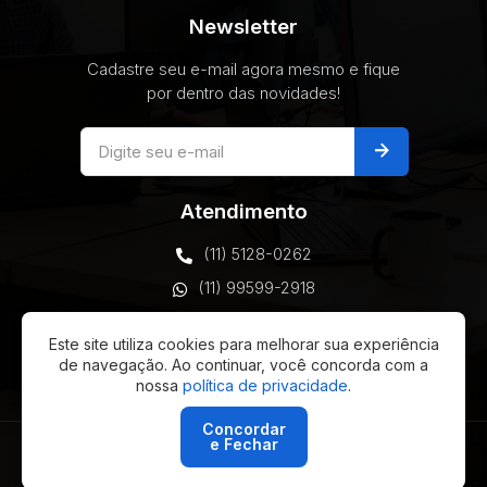
Newsletter
Cadastre seu e-mail agora mesmo e fique
por dentro das novidades!
arrow_forward
Atendimento
(11) 5128-0262
(11) 99599-2918
comercial@vottax.com
Este site utiliza cookies para melhorar sua experiência
São Paulo, Brasil
de navegação. Ao continuar, você concorda com a
nossa
política de privacidade
.
Concordar
e Fechar
© 2026 Vottax Technology - Todos os direitos reservados
- Desenvolvimento:
Ellos Design