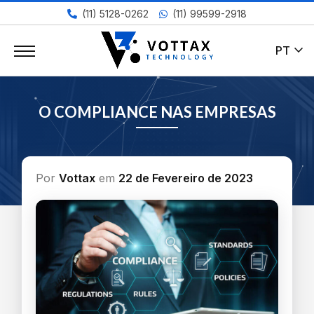
(11) 5128-0262
(11) 99599-2918
expand_more
PT
O COMPLIANCE NAS EMPRESAS
Por
Vottax
em
22 de Fevereiro de 2023