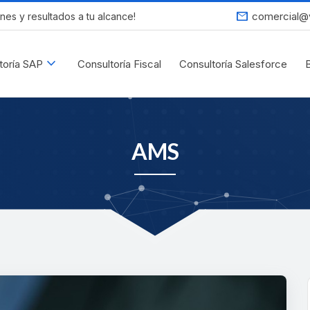
mail
comercial@
nes y resultados a tu alcance!
expand_more
toría SAP
Consultoría Fiscal
Consultoría Salesforce
AMS