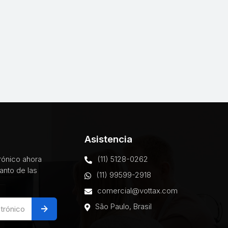
Asistencia
trónico ahora
(11) 5128-0262
anto de las
(11) 99599-2918
comercial@vottax.com
São Paulo, Brasil
arrow_forward