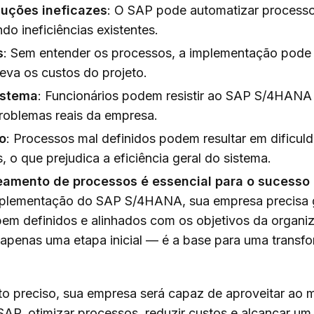
luções ineficazes
: O SAP pode automatizar process
do ineficiências existentes.
s
: Sem entender os processos, a implementação pode 
eva os custos do projeto.
istema
: Funcionários podem resistir ao SAP S/4HANA
problemas reais da empresa.
o
: Processos mal definidos podem resultar em dificul
 o que prejudica a eficiência geral do sistema.
amento de processos é essencial para o sucess
implementação do SAP S/4HANA, sua empresa precisa g
bem definidos e alinhados com os objetivos da orga
apenas uma etapa inicial — é a base para uma transfo
preciso, sua empresa será capaz de aproveitar ao 
SAP, otimizar processos, reduzir custos e alcançar um