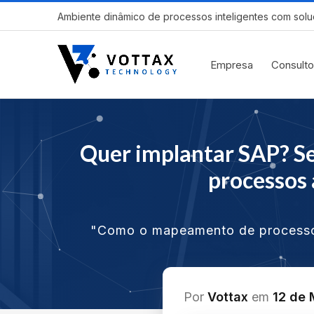
Ambiente dinâmico de processos inteligentes com solu
Empresa
Consulto
Quer implantar SAP? S
processos
"Como o mapeamento de processo
Por
Vottax
em
12 de 