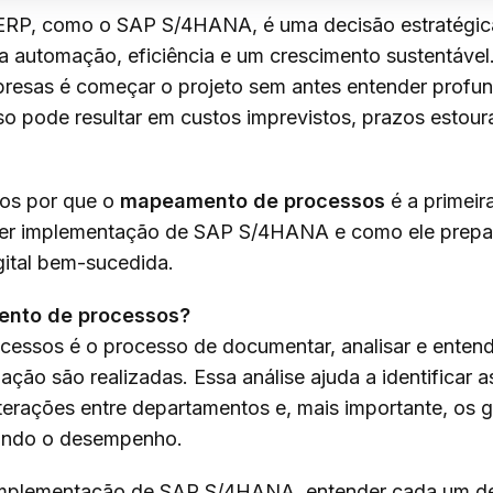
ERP, como o SAP S/4HANA, é uma decisão estratégica 
 automação, eficiência e um crescimento sustentável.
esas é começar o projeto sem antes entender profu
so pode resultar em custos imprevistos, prazos estour
mos por que o
mapeamento de processos
é a primeir
uer implementação de SAP S/4HANA e como ele prepa
ital bem-sucedida.
ento de processos?
essos é o processo de documentar, analisar e entend
ção são realizadas. Essa análise ajuda a identificar a
terações entre departamentos e, mais importante, os ga
ando o desempenho.
implementação de SAP S/4HANA, entender cada um de