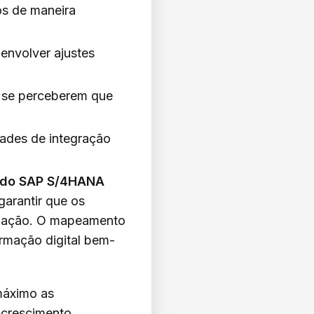
os de maneira
envolver ajustes
 se perceberem que
dades de integração
o do SAP S/4HANA
arantir que os
nização. O mapeamento
rmação digital bem-
máximo as
 crescimento