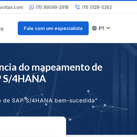
phone_in_talk
vottax.com
(11) 99599-2918
(11) 5128-0262
expand_more
language
og
Fale com um especialista
PT
ância do mapeamento de
AP S/4HANA
ão de SAP S/4HANA bem-sucedida"