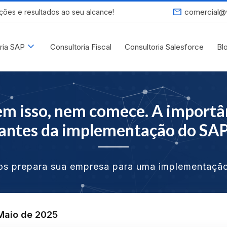
mail
comercial@
ções e resultados ao seu alcance!
expand_more
ria SAP
Consultoria Fiscal
Consultoria Salesforce
Bl
em isso, nem comece. A import
 antes da implementação do S
s prepara sua empresa para uma implementaç
Maio de 2025