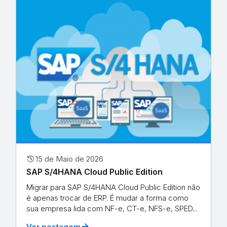
history
15 de Maio de 2026
SAP S/4HANA Cloud Public Edition
Migrar para SAP S/4HANA Cloud Public Edition não
é apenas trocar de ERP. É mudar a forma como
sua empresa lida com NF-e, CT-e, NFS-e, SPED...
arrow_forward
Ver postagem