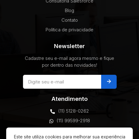
Consultoria Salesforce
Blog
Contato
Política de privacidade
Newsletter
Cadastre seu e-mail agora mesmo e fique
por dentro das novidades!
arrow_forward
Atendimento
(11) 5128-0262
(11) 99599-2918
comercial@vottax.com
Este site utiliza cookies para melhorar sua experiência