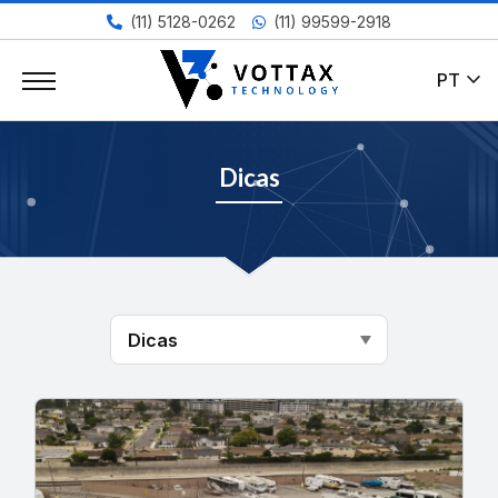
(11) 5128-0262
(11) 99599-2918
expand_more
PT
Dicas