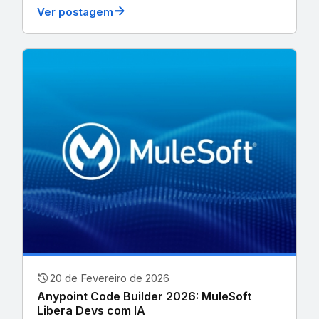
arrow_forward
Ver postagem
history
20 de Fevereiro de 2026
Anypoint Code Builder 2026: MuleSoft
Libera Devs com IA