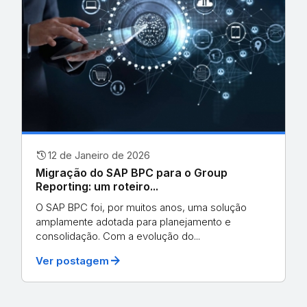
history
12 de Janeiro de 2026
Migração do SAP BPC para o Group
Reporting: um roteiro...
O SAP BPC foi, por muitos anos, uma solução
amplamente adotada para planejamento e
consolidação. Com a evolução do...
arrow_forward
Ver postagem