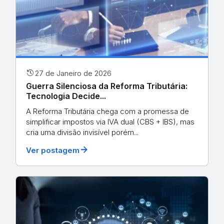
history
27 de Janeiro de 2026
Guerra Silenciosa da Reforma Tributária:
Tecnologia Decide...
A Reforma Tributária chega com a promessa de
simplificar impostos via IVA dual (CBS + IBS), mas
cria uma divisão invisível porém...
arrow_forward
Ver postagem