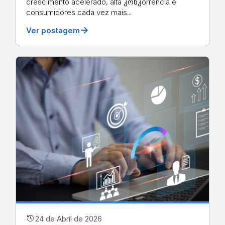
crescimento acelerado, alta კონკorrência e
consumidores cada vez mais...
arrow_forward
Ver postagem
history
24 de Abril de 2026